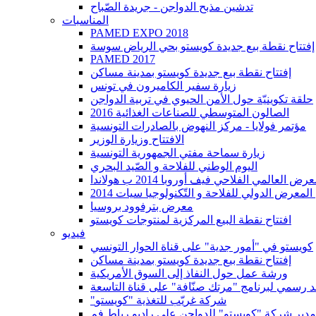
تدشين مذبح الدواجن - جريدة الصّباح
المناسبات
PAMED EXPO 2018
إفتتاح نقطة بيع جديدة كويستو بحي الرياض سوسة
PAMED 2017
إفتتاح نقطة بيع جديدة كويستو بمدينة مساكن
زيارة سفير الكاميرون في تونس
حلقة تكوينيّة حول الأمن الحيوي في تربية الدواجن
2016 الصالون المتوسطي للصناعات الغذائية
مؤتمر فولايا - مركز النهوض بالصادرات التونسية
الافتتاح وزيارة الوزير
زيارة سماحة مفتي الجمهورية التونسية
اليوم الوطني للفلاحة و الصّيد البحري
عالمي الفلاحي فيف أوروبا 2014 ب هولاندا
معرض الدولي للفلاحة و التّكنولوجيا سيات 2014
معرض بترفوود بروسيا
افتتاح نقطة البيع المركزية لمنتوجات كويستو
فيديو
كويستو في "أمور جدية" على قناة الحوار التونسي
إفتتاح نقطة بيع جديدة كويستو بمدينة مساكن
ورشة عمل حول النفاذ إلى السوق الأمريكية
 رسمي لبرنامج "مرتك صنّافة" على قناة التاسعة
"شركة غريّب للتغذية "كويستو
دير شركة "كويستو" للدواجن علي راديو رباط فم