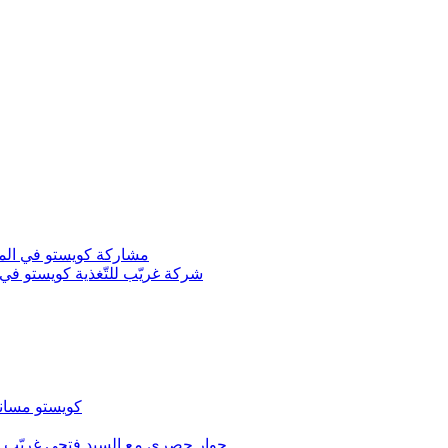
مشاركة كويستو في المعرض ال
شركة غريّب للتّغذية كويستو في ال
كويستو مساند
حوار حصري مع السيد فتحي غريّب م