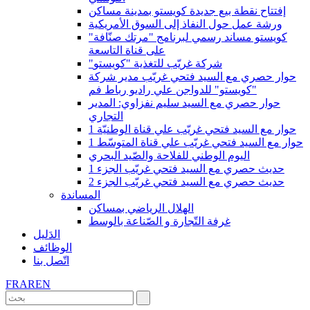
إفتتاح نقطة بيع جديدة كويستو بمدينة مساكن
ورشة عمل حول النفاذ إلى السوق الأمريكية
كويستو مساند رسمي لبرنامج "مرتك صنّافة"
على قناة التاسعة
"شركة غريّب للتغذية "كويستو
حوار حصري مع السيد فتحي غريّب مدير شركة
"كويستو" للدواجن علي راديو رباط فم
حوار حصري مع السيد سليم نفزاوي: المدير
التجاري
حوار مع السيد فتحي غريّب علي قناة الوطنيّة 1
حوار مع السيد فتحي غريّب علي قناة المتوسّط 1
اليوم الوطني للفلاحة والصّيد البحري
حديث حصري مع السيد فتحي غريّب الجزء 1
حديث حصري مع السيد فتحي غريّب الجزء 2
المساندة
الهلال الرياضي بمساكن
غرفة التّجارة و الصّناعة بالوسط
الدَليل
الوظائف
اتّصل بنا
FR
AR
EN