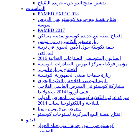
تدشين مذبح الدواجن - جريدة الصّباح
المناسبات
PAMED EXPO 2018
إفتتاح نقطة بيع جديدة كويستو بحي الرياض
سوسة
PAMED 2017
إفتتاح نقطة بيع جديدة كويستو بمدينة مساكن
زيارة سفير الكاميرون في تونس
حلقة تكوينيّة حول الأمن الحيوي في تربية
الدواجن
2016 الصالون المتوسطي للصناعات الغذائية
مؤتمر فولايا - مركز النهوض بالصادرات التونسية
الافتتاح وزيارة الوزير
زيارة سماحة مفتي الجمهورية التونسية
اليوم الوطني للفلاحة و الصّيد البحري
مشاركة كويستو في المعرض العالمي الفلاحي
فيف أوروبا 2014 ب هولاندا
شركة غريّب للتّغذية كويستو في المعرض الدولي
للفلاحة و التّكنولوجيا سيات 2014
معرض بترفوود بروسيا
افتتاح نقطة البيع المركزية لمنتوجات كويستو
فيديو
كويستو في "أمور جدية" على قناة الحوار
التونسي