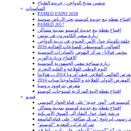
تدشين مذبح الدواجن - جريدة الصّباح
المناسبات
PAMED EXPO 2018
إفتتاح نقطة بيع جديدة كويستو بحي الرياض سوسة
PAMED 2017
إفتتاح نقطة بيع جديدة كويستو بمدينة مساكن
زيارة سفير الكاميرون في تونس
حلقة تكوينيّة حول الأمن الحيوي في تربية الدواجن
2016 الصالون المتوسطي للصناعات الغذائية
مؤتمر فولايا - مركز النهوض بالصادرات التونسية
الافتتاح وزيارة الوزير
زيارة سماحة مفتي الجمهورية التونسية
اليوم الوطني للفلاحة و الصّيد البحري
عالمي الفلاحي فيف أوروبا 2014 ب هولاندا
معرض الدولي للفلاحة و التّكنولوجيا سيات 2014
معرض بترفوود بروسيا
افتتاح نقطة البيع المركزية لمنتوجات كويستو
فيديو
كويستو في "أمور جدية" على قناة الحوار التونسي
إفتتاح نقطة بيع جديدة كويستو بمدينة مساكن
ورشة عمل حول النفاذ إلى السوق الأمريكية
 رسمي لبرنامج "مرتك صنّافة" على قناة التاسعة
"شركة غريّب للتغذية "كويستو
دير شركة "كويستو" للدواجن علي راديو رباط فم