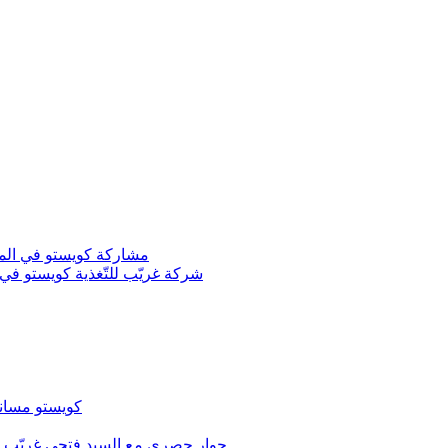
مشاركة كويستو في المعرض ال
شركة غريّب للتّغذية كويستو في ال
كويستو مساند
حوار حصري مع السيد فتحي غريّب م