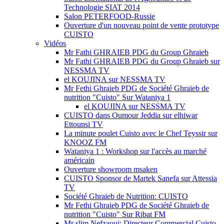
Technologie SIAT 2014
Salon PETERFOOD-Russie
Ouverture d'un nouveau point de vente prototype
CUISTO
Vidéos
Mr Fathi GHRAIEB PDG du Group Ghraieb
Mr Fathi GHRAIEB PDG du Group Ghraieb sur
NESSMA TV
el KOUJINA sur NESSMA TV
Mr Fethi Ghraieb PDG de Société Ghraieb de
nutrition "Cuisto" Sur Wataniya 1
el KOUJINA sur NESSMA TV
CUISTO dans Oumour Jeddia sur elhiwar
Ettounsi TV
La minute poulet Cuisto avec le Chef Teyssir sur
KNOOZ FM
Wataniya 1 : Workshop sur l'accès au marché
américain
Ouverture showroom msaken
CUISTO Sponsor de Martek Sanefa sur Attessia
TV
Société Ghraieb de Nutrition: CUISTO
Mr Fethi Ghraieb PDG de Société Ghraieb de
nutrition "Cuisto" Sur Ribat FM
Mr slim Nefzaoui: Directeur Commercial Cuisto