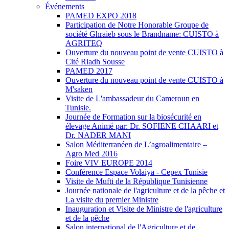
Événements
PAMED EXPO 2018
Participation de Notre Honorable Groupe de
société Ghraieb sous le Brandname: CUISTO à
AGRITEQ
Ouverture du nouveau point de vente CUISTO à
Cité Riadh Sousse
PAMED 2017
Ouverture du nouveau point de vente CUISTO à
M'saken
Visite de L'ambassadeur du Cameroun en
Tunisie.
Journée de Formation sur la biosécurité en
élevage Animé par: Dr. SOFIENE CHAARI et
Dr. NADER MANI
Salon Méditerranéen de L’agroalimentaire –
Agro Med 2016
Foire VIV EUROPE 2014
Conférence Espace Volaiya - Cepex Tunisie
Visite de Mufti de la République Tunisienne
Journée nationale de l'agriculture et de la pêche et
La visite du premier Ministre
Inauguration et Visite de Ministre de l'agriculture
et de la pêche
Salon international de l'Agriculture et de