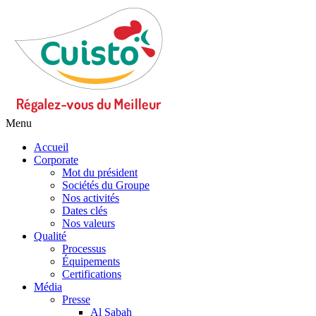
Menu
Accueil
Corporate
Mot du président
Sociétés du Groupe
Nos activités
Dates clés
Nos valeurs
Qualité
Processus
Équipements
Certifications
Média
Presse
Al Sabah