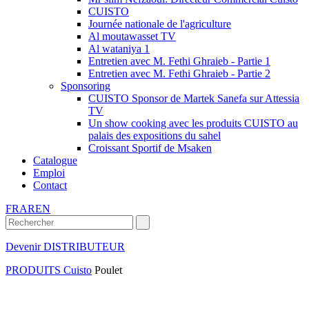
CUISTO
Journée nationale de l'agriculture
Al moutawasset TV
Al wataniya 1
Entretien avec M. Fethi Ghraieb - Partie 1
Entretien avec M. Fethi Ghraieb - Partie 2
Sponsoring
CUISTO Sponsor de Martek Sanefa sur Attessia
TV
Un show cooking avec les produits CUISTO au
palais des expositions du sahel
Croissant Sportif de Msaken
Catalogue
Emploi
Contact
FR
AR
EN
Devenir DISTRIBUTEUR
PRODUITS Cuisto
Poulet