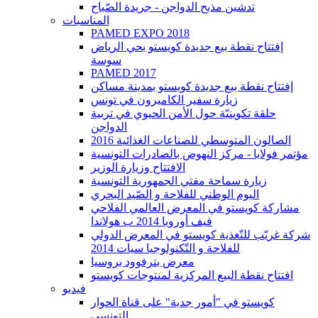
تدشين مذبح الدواجن - جريدة الصّباح
المناسبات
PAMED EXPO 2018
إفتتاح نقطة بيع جديدة كويستو بحي الرياض
سوسة
PAMED 2017
إفتتاح نقطة بيع جديدة كويستو بمدينة مساكن
زيارة سفير الكاميرون في تونس
حلقة تكوينيّة حول الأمن الحيوي في تربية
الدواجن
2016 الصالون المتوسطي للصناعات الغذائية
مؤتمر فولايا - مركز النهوض بالصادرات التونسية
الافتتاح وزيارة الوزير
زيارة سماحة مفتي الجمهورية التونسية
اليوم الوطني للفلاحة و الصّيد البحري
مشاركة كويستو في المعرض العالمي الفلاحي
فيف أوروبا 2014 ب هولاندا
شركة غريّب للتّغذية كويستو في المعرض الدولي
للفلاحة و التّكنولوجيا سيات 2014
معرض بترفوود بروسيا
افتتاح نقطة البيع المركزية لمنتوجات كويستو
فيديو
كويستو في "أمور جدية" على قناة الحوار
التونسي