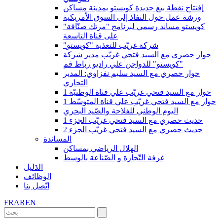
إفتتاح نقطة بيع جديدة كويستو بمدينة مساكن
ورشة عمل حول النفاذ إلى السوق الأمريكية
كويستو مساند رسمي لبرنامج "مرتك صنّافة"
على قناة التاسعة
"شركة غريّب للتغذية "كويستو
حوار حصري مع السيد فتحي غريّب مدير شركة
"كويستو" للدواجن علي راديو رباط فم
حوار حصري مع السيد سليم نفزاوي: المدير
التجاري
حوار مع السيد فتحي غريّب علي قناة الوطنيّة 1
حوار مع السيد فتحي غريّب علي قناة المتوسّط 1
اليوم الوطني للفلاحة والصّيد البحري
حديث حصري مع السيد فتحي غريّب الجزء 1
حديث حصري مع السيد فتحي غريّب الجزء 2
المساندة
الهلال الرياضي بمساكن
غرفة التّجارة و الصّناعة بالوسط
الدَليل
الوظائف
اتّصل بنا
FR
AR
EN