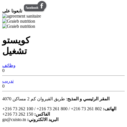
تابعونا على
كويستو
تشغيل
وظائف
0
تدريب
0
المقر الرئيسي و المذبح
: طريق القيروان كم 2 مساكن
4070
:الهاتف
+216 73 262 100 / +216 73 261 800 / +216 73 261 802
:الفاكس
+216 73 262 150
:البريد الالكتروني
gn@cuisto.tn