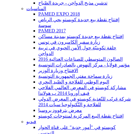
تدشين مذبح الدواجن - جريدة الصّباح
المناسبات
PAMED EXPO 2018
إفتتاح نقطة بيع جديدة كويستو بحي الرياض
سوسة
PAMED 2017
إفتتاح نقطة بيع جديدة كويستو بمدينة مساكن
زيارة سفير الكاميرون في تونس
حلقة تكوينيّة حول الأمن الحيوي في تربية
الدواجن
2016 الصالون المتوسطي للصناعات الغذائية
مؤتمر فولايا - مركز النهوض بالصادرات التونسية
الافتتاح وزيارة الوزير
زيارة سماحة مفتي الجمهورية التونسية
اليوم الوطني للفلاحة و الصّيد البحري
مشاركة كويستو في المعرض العالمي الفلاحي
فيف أوروبا 2014 ب هولاندا
شركة غريّب للتّغذية كويستو في المعرض الدولي
للفلاحة و التّكنولوجيا سيات 2014
معرض بترفوود بروسيا
افتتاح نقطة البيع المركزية لمنتوجات كويستو
فيديو
كويستو في "أمور جدية" على قناة الحوار
التونسي