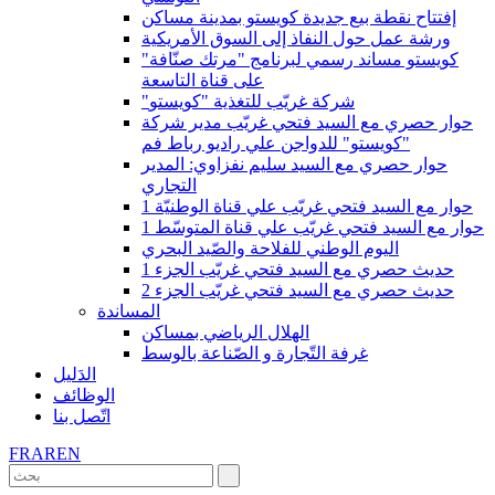
إفتتاح نقطة بيع جديدة كويستو بمدينة مساكن
ورشة عمل حول النفاذ إلى السوق الأمريكية
كويستو مساند رسمي لبرنامج "مرتك صنّافة"
على قناة التاسعة
"شركة غريّب للتغذية "كويستو
حوار حصري مع السيد فتحي غريّب مدير شركة
"كويستو" للدواجن علي راديو رباط فم
حوار حصري مع السيد سليم نفزاوي: المدير
التجاري
حوار مع السيد فتحي غريّب علي قناة الوطنيّة 1
حوار مع السيد فتحي غريّب علي قناة المتوسّط 1
اليوم الوطني للفلاحة والصّيد البحري
حديث حصري مع السيد فتحي غريّب الجزء 1
حديث حصري مع السيد فتحي غريّب الجزء 2
المساندة
الهلال الرياضي بمساكن
غرفة التّجارة و الصّناعة بالوسط
الدَليل
الوظائف
اتّصل بنا
FR
AR
EN