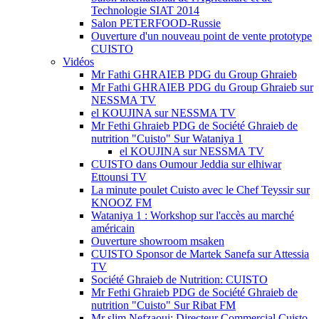
Technologie SIAT 2014
Salon PETERFOOD-Russie
Ouverture d'un nouveau point de vente prototype
CUISTO
Vidéos
Mr Fathi GHRAIEB PDG du Group Ghraieb
Mr Fathi GHRAIEB PDG du Group Ghraieb sur
NESSMA TV
el KOUJINA sur NESSMA TV
Mr Fethi Ghraieb PDG de Société Ghraieb de
nutrition "Cuisto" Sur Wataniya 1
el KOUJINA sur NESSMA TV
CUISTO dans Oumour Jeddia sur elhiwar
Ettounsi TV
La minute poulet Cuisto avec le Chef Teyssir sur
KNOOZ FM
Wataniya 1 : Workshop sur l'accès au marché
américain
Ouverture showroom msaken
CUISTO Sponsor de Martek Sanefa sur Attessia
TV
Société Ghraieb de Nutrition: CUISTO
Mr Fethi Ghraieb PDG de Société Ghraieb de
nutrition "Cuisto" Sur Ribat FM
Mr slim Nefzaoui: Directeur Commercial Cuisto