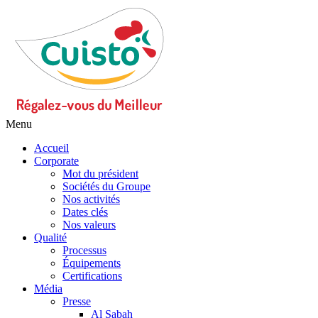
Menu
Accueil
Corporate
Mot du président
Sociétés du Groupe
Nos activités
Dates clés
Nos valeurs
Qualité
Processus
Équipements
Certifications
Média
Presse
Al Sabah