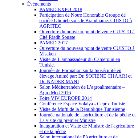
Événements
PAMED EXPO 2018
Participation de Notre Honorable Groupe de
société Ghraieb sous le Brandname: CUISTO à
AGRITEQ
Ouverture du nouveau point de vente CUISTO à
Cité Riadh Sousse
PAMED 2017
Ouverture du nouveau point de vente CUISTO à
M'saken
Visite de L'ambassadeur du Cameroun en
Tunisie.
Journée de Formation sur la biosécurité en
élevage Animé par: Dr. SOFIENE CHAARI et
Dr. NADER MANI
Salon Méditerranéen de L’agroalimentaire –
Agro Med 2016
Foire VIV EUROPE 2014
Conférence Espace Volaiya - Cepex Tunisie
Visite de Mufti de la République Tunisienne
Journée nationale de l'agriculture et de la pêche et
La visite du premier Ministre
Inauguration et Visite de Ministre de l'agriculture
et de la pêche
Salon international de l'Agriculture et de