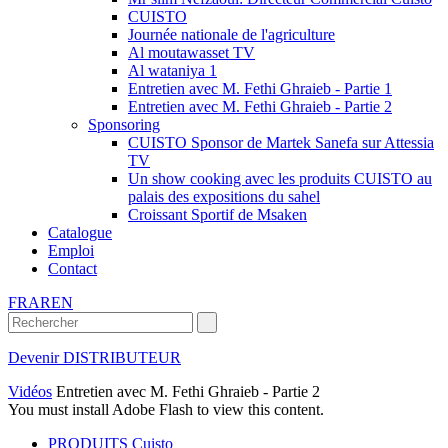
CUISTO
Journée nationale de l'agriculture
Al moutawasset TV
Al wataniya 1
Entretien avec M. Fethi Ghraieb - Partie 1
Entretien avec M. Fethi Ghraieb - Partie 2
Sponsoring
CUISTO Sponsor de Martek Sanefa sur Attessia
TV
Un show cooking avec les produits CUISTO au
palais des expositions du sahel
Croissant Sportif de Msaken
Catalogue
Emploi
Contact
FR
AR
EN
Devenir DISTRIBUTEUR
Vidéos
Entretien avec M. Fethi Ghraieb - Partie 2
You must install Adobe Flash to view this content.
PRODUITS Cuisto