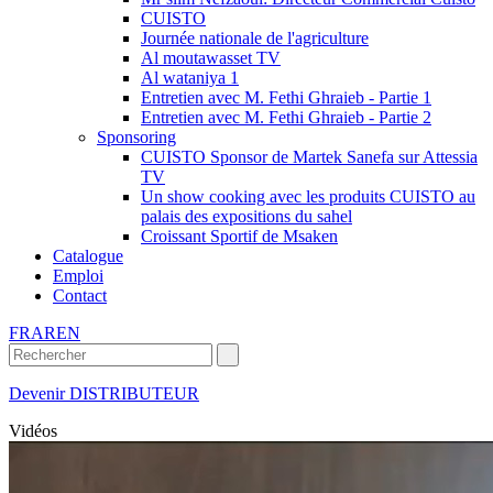
CUISTO
Journée nationale de l'agriculture
Al moutawasset TV
Al wataniya 1
Entretien avec M. Fethi Ghraieb - Partie 1
Entretien avec M. Fethi Ghraieb - Partie 2
Sponsoring
CUISTO Sponsor de Martek Sanefa sur Attessia
TV
Un show cooking avec les produits CUISTO au
palais des expositions du sahel
Croissant Sportif de Msaken
Catalogue
Emploi
Contact
FR
AR
EN
Devenir DISTRIBUTEUR
Vidéos