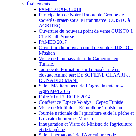
Événements
PAMED EXPO 2018
Participation de Notre Honorable Groupe de
société Ghraieb sous le Brandname: CUISTO à
AGRITEQ
Ouverture du nouveau point de vente CUISTO à
Cité Riadh Sousse
PAMED 2017
Ouverture du nouveau point de vente CUISTO à
M'saken
Visite de L'ambassadeur du Cameroun en
Tunisie.
Journée de Formation sur la biosécurité en
élevage Animé par: Dr. SOFIENE CHAARI et
Dr. NADER MANI
Salon Méditerranéen de L’agroalimentaire –
Agro Med 2016
Foire VIV EUROPE 2014
Conférence Espace Volaiya - Cepex Tunisie
Visite de Mufti de la République Tunisienne
Journée nationale de l'agriculture et de la pêche et
La visite du premier Ministre
Inauguration et Visite de Ministre de l'agriculture
et de la pêche
Salon international de l'Agriculture et de