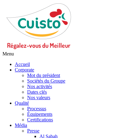
Menu
Accueil
Corporate
Mot du président
Sociétés du Groupe
Nos activités
Dates clés
Nos valeurs
Qualité
Processus
Équipements
Certifications
Média
Presse
Al Sabah