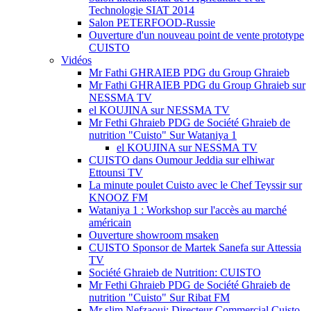
Technologie SIAT 2014
Salon PETERFOOD-Russie
Ouverture d'un nouveau point de vente prototype
CUISTO
Vidéos
Mr Fathi GHRAIEB PDG du Group Ghraieb
Mr Fathi GHRAIEB PDG du Group Ghraieb sur
NESSMA TV
el KOUJINA sur NESSMA TV
Mr Fethi Ghraieb PDG de Société Ghraieb de
nutrition "Cuisto" Sur Wataniya 1
el KOUJINA sur NESSMA TV
CUISTO dans Oumour Jeddia sur elhiwar
Ettounsi TV
La minute poulet Cuisto avec le Chef Teyssir sur
KNOOZ FM
Wataniya 1 : Workshop sur l'accès au marché
américain
Ouverture showroom msaken
CUISTO Sponsor de Martek Sanefa sur Attessia
TV
Société Ghraieb de Nutrition: CUISTO
Mr Fethi Ghraieb PDG de Société Ghraieb de
nutrition "Cuisto" Sur Ribat FM
Mr slim Nefzaoui: Directeur Commercial Cuisto